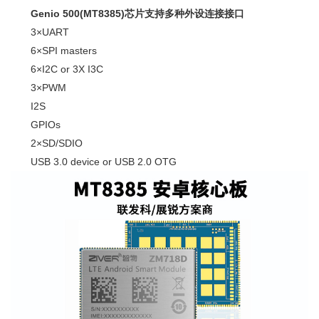
Genio 500(MT8385)芯片支持多种外设连接接口
3×UART
6×SPI masters
6×I2C or 3X I3C
3×PWM
I2S
GPIOs
2×SD/SDIO
USB 3.0 device or USB 2.0 OTG