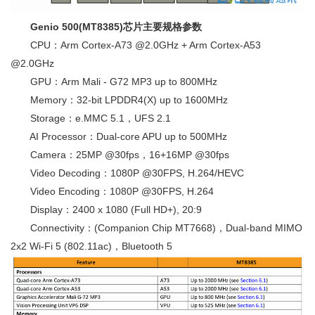
Genio 500(MT8385)芯片主要规格参数
CPU：Arm Cortex-A73 @2.0GHz + Arm Cortex-A53
@2.0GHz
GPU：Arm Mali - G72 MP3 up to 800MHz
Memory：32-bit LPDDR4(X) up to 1600MHz
Storage：e.MMC 5.1，UFS 2.1
AI Processor：Dual-core APU up to 500MHz
Camera：25MP @30fps，16+16MP @30fps
Video Decoding：1080P @30FPS, H.264/HEVC
Video Encoding：1080P @30FPS, H.264
Display：2400 x 1080 (Full HD+), 20:9
Connectivity：(Companion Chip MT7668)，Dual-band MIMO
2x2 Wi-Fi 5 (802.11ac)，Bluetooth 5