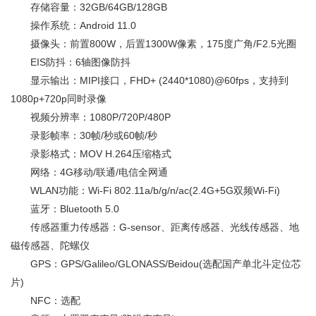
存储容量：32GB/64GB/128GB
操作系统：Android 11.0
摄像头：前置800W，后置1300W像素，175度广角/F2.5光圈
EIS防抖：6轴图像防抖
显示输出：MIPI接口，FHD+ (2440*1080)@60fps，支持到
1080p+720p同时录像
视频分辨率：1080P/720P/480P
录影帧率：30帧/秒或60帧/秒
录影格式：MOV H.264压缩格式
网络：4G移动/联通/电信全网通
WLAN功能：Wi-Fi 802.11a/b/g/n/ac(2.4G+5G双频Wi-Fi)
蓝牙：Bluetooth 5.0
传感器重力传感器：G-sensor、距离传感器、光线传感器、地
磁传感器、陀螺仪
GPS：GPS/Galileo/GLONASS/Beidou(选配国产单北斗定位芯
片)
NFC：选配