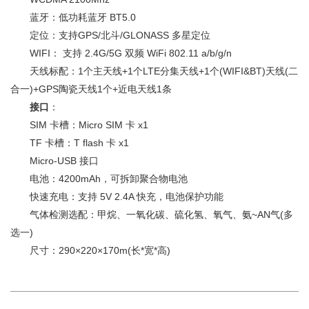
蓝牙：低功耗蓝牙 BT5.0
定位：支持GPS/北斗/GLONASS 多星定位
WIFI： 支持 2.4G/5G 双频 WiFi 802.11 a/b/g/n
天线标配：1个主天线+1个LTE分集天线+1个(WIFI&BT)天线(二
合一)+GPS陶瓷天线1个+近电天线1条
接口
：
SIM 卡槽：Micro SIM 卡 x1
TF 卡槽：T flash 卡 x1
Micro-USB 接口
电池：4200mAh，可拆卸聚合物电池
快速充电：支持 5V 2.4A 快充，电池保护功能
气体检测选配：甲烷、一氧化碳、硫化氢、氧气、氨~AN气(多
选一)
尺寸：290×220×170m(长*宽*高)