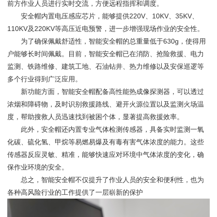
前方作业人员进行实时交流，方便远程指挥和调度。
安全帽内置电压感应芯片，能够提供220V、10KV、35KV、
110KV及220KV等高压近电预警，进一步增强现场作业的安全性。
为了确保佩戴舒适性，智能安全帽的总重量低于630g，使得用
户能够长时间佩戴。目前，智能安全帽已在消防、抢险救援、电力
监测、铁路维修、建筑工地、石油钻井、热力维修以及安保巡逻等
多个行业得到广泛应用。
新功能方面，智能安全帽配备高性能热成像探测器，可以透过
浓烟和障碍物，及时识别救援路线、避开火源位置以及监测火场温
度，帮助搜救人员迅速找到被困个体，显著提高救援效率。
此外，安全帽还内置专业气体检测传感器，具备实时监测一氧
化碳、硫化氢、甲烷等易燃易爆及有毒有害气体浓度的能力。这些
传感器反应灵敏、精准，能够快速应对环境中气体浓度的变化，确
保作业环境的安全。
总之，智能安全帽不仅提升了作业人员的安全和便利性，也为
各种高风险行业的工作提供了一层崭新的保护