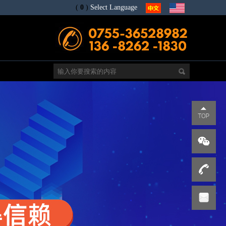
(
0
)
Select Language
电
s