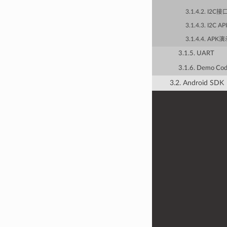
3.1.4.2. I2
ZM65 4G
3.1.4.3. I2
Mini板系统集
3.1.4.4. APK
成了上层直接
操作底层I2C
3.1.5. UART
硬件接口,预
3.1.6. Demo Co
留的为
3.2. Android SDK
I2C6，可以
外设I2C设备
对其进行操
作。 相关的
硬件在J20
上，转换为
3.3V的电压
的。硬件使用
请注意； J1
的位置如下：