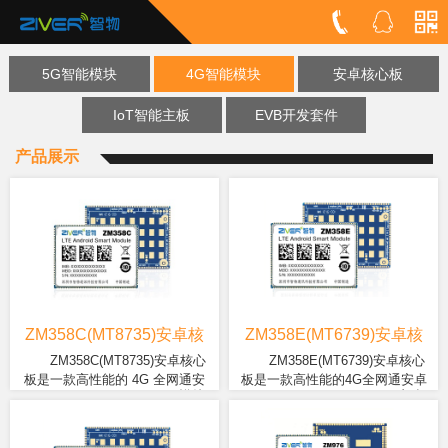
5G智能模块
4G智能模块
安卓核心板
IoT智能主板
EVB开发套件
产品展示
ZM358C(MT8735)安卓核
ZM358E(MT6739)安卓核
心板
心板
ZM358C(MT8735)安卓核心
ZM358E(MT6739)安卓核心
板是一款高性能的 4G 全网通安
板是一款高性能的4G全网通安卓
ZM358C(MTK8735)模块
ZM358E(MTK6739)安卓
卓核心板模块。此模块支持
智能模块。此模块支持2G/3G/4G
内置 64 位四核 A53 架构
核心板具有高性价比，是一款
2G/3G/4G 移动，联通，电信等多
移动，联通，电信等多种网络制
CPU，8Gb+8GB 内存，采用
贴合市场需求的智能手机系统
种网络制式。是面向全球市场
式。MTK6739安卓核心板面向全