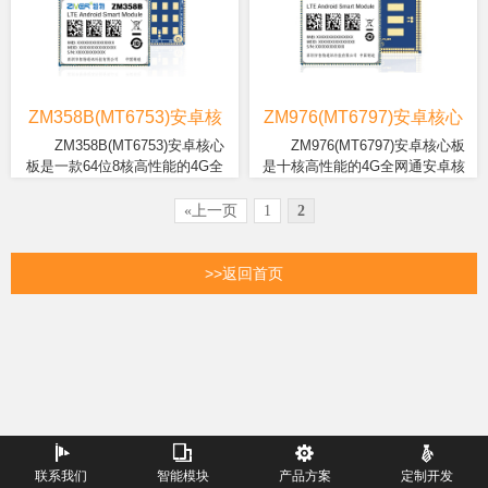
安卓 5.1/6.0 操作系统，提供
单芯片，它提供了极佳的
TDD-LTE/FDD-LTE/WCDMA/TD-
球市场的TDD-LTE/FDD-
2G/3G/4G 七模 18 频全网通接
Android 使用体验，以及美观的
SCDMA/EVDO/CDMA1X/GSM七
LTE/WCDMA/TD-
入，支持
手机设计，具有驱动市场价值
种网络制式的智能无线通信模
SCDMA/EVDO/CDMA1X/GSM七
WiFi/BT/GNSS(GPS/Beidou)/FM，
的潜力。 支持全球全模 LTE
块。
种网络制式的智能无线通信模
电源管理，音视频等。提供丰
FDD / TDD Cat-4(DL)/ Cat-
块。
富数据接口，包含 LCM，
5(UL)调制解调器， 双卡双
ZM358B(MT6753)安卓核
ZM976(MT6797)安卓核心
Camera，USB，UART，
VoLTE和双卡双待机(DSDS) 或
心板
板
ZM358B(MT6753)安卓核心
ZM976(MT6797)安卓核心板
I2C，SPI，I2S，ADC，
4G + 3G(L + W)，满足2G网络
板是一款64位8核高性能的4G全
是十核高性能的4G全网通安卓核
Keypad，GPIOs 等。可外接多
逐步退网的时势所趋。 同时支
ZM358B(MTK6753)模块
ZM976(MTK6797)安卓核
网通安卓智能模块。此模块支持
心板模块。模块采用联发科高端
种模块，包括 NFC，一维二维
持 eMBMS，HPUE 和
内置64位8核A53架构CPU，
心板模块内置十核A72架构
2G/3G/4G移动，联通，电信等多
平台Helio X20(MT6797)，拥有64
«上一页
1
2
扫描，RFID，指纹、刷卡，
600MHz LTE 频段等新型连接
1Gb+8GB内存，采用安卓
CPU，16Gb+16GB内存(配置
种网络制式。是面向全球市场的
位三丛集十核A72架构CPU，最高
ZigBee，安全模块，身份识
技术，正在试验或部署于全球
5.1/6.0操作系统，提供
可选)，Mali-T880 MP4 GPU，
TDD-LTE/FDD-LTE/WCDMA/TD-
主频达2.3GHz，64位Mali-T880
别，高频超高频模块，红外，
网络。 为确保一致的连结体
2G/3G/4G七模18频全网通接
采用安卓6.0操作系统，提供
SCDMA/EVDO/CDMA1X/GSM七
MP4 780MHz GPU。支持七模全
>>返回首页
以太网，车载雷达，OBD 等
验，联发科技 TAS 2.0 智能天
入，支持
2G/3G/4G七模20频全网通接
种网络制式的智能无线通信模
频网络、2500万像素摄像头、2K
等。
线技术可提供更为可靠和一致
WiFi/BT/GNSS(GPS/Beidou)/FM。
入，支持
块。
显示屏、4K视频拍摄、移动支付
的连接质量，进而提高了电源
提供丰富数据接口，包含
WiFi/BT/GNSS(GPS/Beidou)/F
平台等。
效率和用户体验。
LCM，Camera，USB，
内置电源管理芯片，支持双摄
UART，I2C，SPI，I2S，
像头，4K2K编解码，H2.65
ADC，Keypad，GPIOs等。可
等。提供丰富数据接口，包含
外接多种模块，包括NFC，一
LCM，Camera，USB3.0，
维二维扫描，RFID，指纹、刷
UART，I2C，SPI，I2S，
卡，ZigBee，安全模块，身份
ADC，Keypad，GPIOs，MHL
识别，高频超高频模块，红
等。可外接多种模块，包括
联系我们
智能模块
产品方案
定制开发