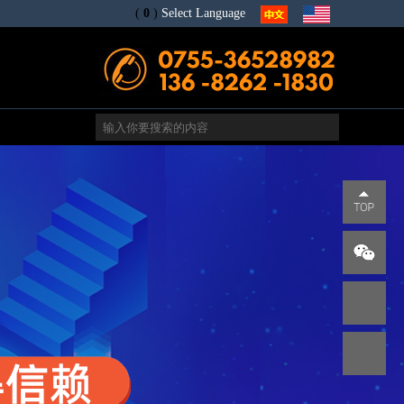
(
0
)
Select Language
电
s