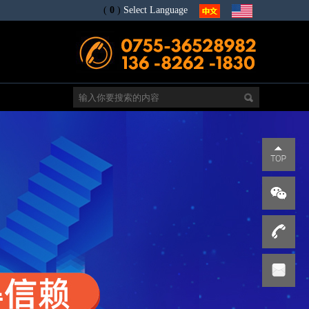
(
0
)
Select Language
电
s