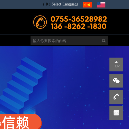
(
0
)
Select Language
电
s