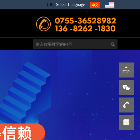
(
0
)
Select Language
电
s