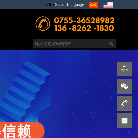
(
0
)
Select Language
电
s