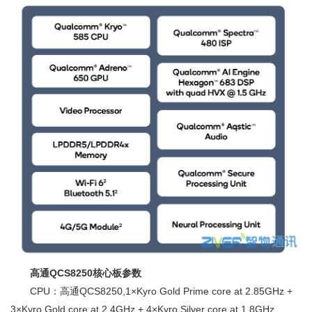
高通
QCS8250
核心板参数
CPU：高通QCS8250,1×Kyro Gold Prime core at 2.85GHz +
3×Kyro Gold core at 2.4GHz + 4×Kyro Silver core at 1.8GHz