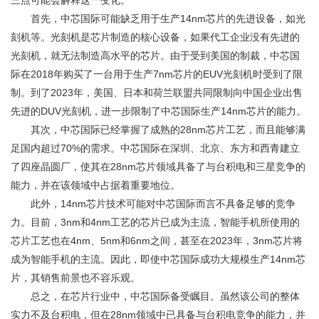
三点可能会解释这一变化。
首先，中芯国际可能缺乏用于生产14nm芯片的先进设备，如光
刻机等。光刻机是芯片制造的核心设备，如果代工企业没有先进的
光刻机，就无法制造高水平的芯片。由于受到美国的制裁，中芯国
际在2018年购买了一台用于生产7nm芯片的EUV光刻机时受到了限
制。到了2023年，美国、日本和荷兰联盟共同限制向中国企业出售
先进的DUV光刻机，进一步限制了中芯国际生产14nm芯片的能力。
其次，中芯国际已经掌握了成熟的28nm芯片工艺，而且能够满
足国内超过70%的需求。中芯国际在深圳、北京、东方和西青建立
了四座晶圆厂，使其在28nm芯片领域具备了与台积电和三星竞争的
能力，并在该领域中占据着重要地位。
此外，14nm芯片技术可能对中芯国际而言不具备足够的竞争
力。目前，3nm和4nm工艺的芯片已成为主流，智能手机所使用的
芯片工艺也在4nm、5nm和6nm之间，甚至在2023年，3nm芯片将
成为智能手机的主流。因此，即使中芯国际成功大规模生产14nm芯
片，其销售前景也不容乐观。
总之，在芯片行业中，中芯国际备受瞩目。虽然该公司的整体
实力不及台积电，但在28nm领域中已具备与台积电竞争的能力，并