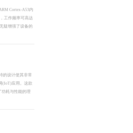
 Cortex-A53内
72，工作频率可高达
组合无疑增强了设备的
其独特的设计使其非常
IoT)应用。这款
实现了功耗与性能的理