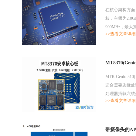
在核心架构方面，MT
核，主频为2.0
900MHz，最
>>查看文章详细
响应速度，包括
MT8370(Ge
MTK Geni
适合需要边缘处
处理器搭载六核架
>>查看文章详细
想平衡，适用于
带摄像头的A