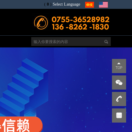
(
0
)
Select Language
电
s