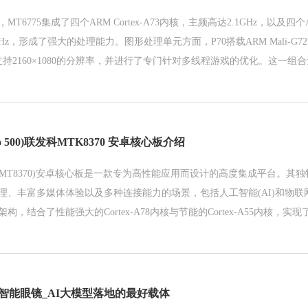
6775集成了四个ARM Cortex-A73内核，主频高达2.1GHz，以及四个ARM
GHz，形成了强大的处理能力。图形处理单元方面，P70搭载ARM Mali-G
大支持2160×1080的分辨率，并进行了专门针对多线程游戏的优化。这一
屏幕显示、触控和网络连接，使用户在游戏时享受到流畅的体验。
nio 500)联发科MTK8370 安卓核心板介绍
o 510(MT8370)安卓核心板是一款专为高性能应用而设计的高度集成平台。
理、丰富多媒体体验以及多种连接能力的场景，包括人工智能(AI)和物联网(
构，结合了性能强大的Cortex-A78内核与节能的Cortex-A55内核，
各种复杂的IoT应用需求。
I智能眼镜_AI大模型落地的最好载体