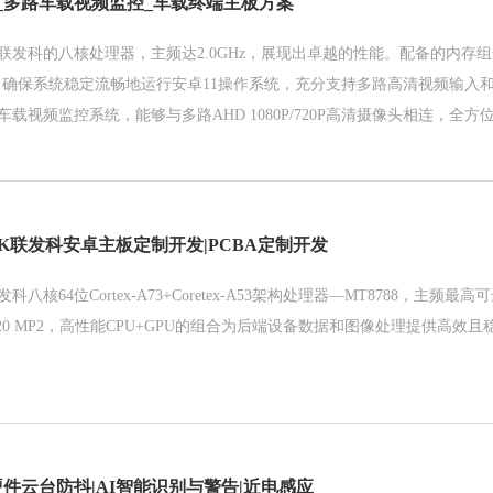
_多路车载视频监控_车载终端主板方案
发科的八核处理器，主频达2.0GHz，展现出卓越的性能。配备的内存组合
间，确保系统稳定流畅地运行安卓11操作系统，充分支持多路高清视频输入
载视频监控系统，能够与多路AHD 1080P/720P高清摄像头相连，全
K联发科安卓主板定制开发|PCBA定制开发
核64位Cortex-A73+Coretex-A53架构处理器—MT8788，主频最高可
i-T720 MP2，高性能CPU+GPU的组合为后端设备数据和图像处理提供高
件云台防抖|AI智能识别与警告|近电感应