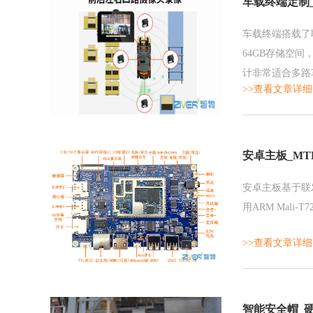
车载终端定制
车载终端搭载了联
64GB存储空
计非常适合多路车
>>查看文章详细
求。
安卓主板_MT
安卓主板基于联发科八
用ARM Mal
>>查看文章详细
智能安全帽_硬