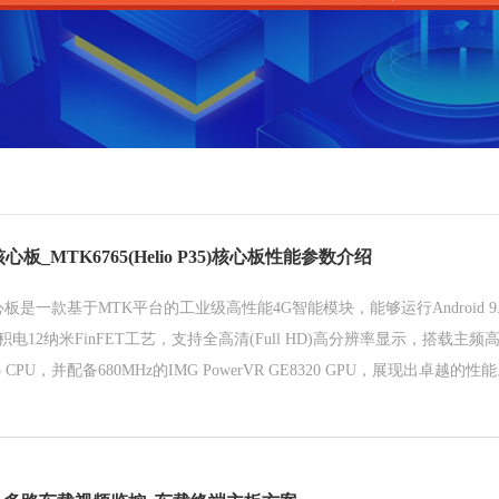
心板_MTK6765(Helio P35)核心板性能参数介绍
核心板是一款基于MTK平台的工业级高性能4G智能模块，能够运行Android 
12纳米FinFET工艺，支持全高清(Full HD)高分辨率显示，搭载主频高
-A53 CPU，并配备680MHz的IMG PowerVR GE8320 GPU，展现出卓越的性