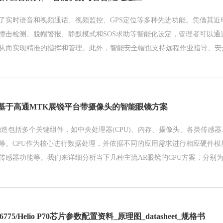
了实时语音和视频通话、视频监控、GPS定位等多种先进功能。凭借其近
撞击检测、脱帽警报、静默模式和SOS求助等智能化设定，管理者可以通
从而实现精准的指挥和管理。此外，智能安全帽也支持远程作业指导、安
体作业安全性。
_基于高通MTK展锐平台带摄像头的智能眼镜方案
构造包括多个关键组件，如中央处理器(CPU)、内存、摄像头、各类传感
等。CPU作为核心进行数据处理，并依据不同的应用需求进行相应硬件模
传感器功能等。我们来详细分析当下几种主流AR眼镜的CPU方案，分别为联
及紫光展锐W517芯片，透过性能、成本与功耗三方面进行对比。
K6775/Helio P70芯片参数配置资料_原理图_datasheet_规格书