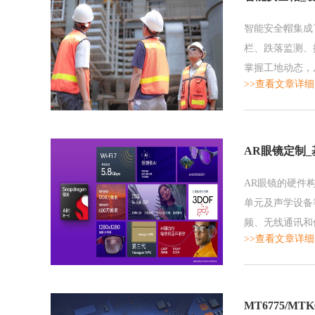
智能安全帽集成
栏、跌落监测、
掌握工地动态，
>>查看文章详细
警，有效提升整
AR眼镜定制
AR眼镜的硬件
单元及声学设备
频、无线通讯和
>>查看文章详细
高通骁龙AR1
MT6775/MT