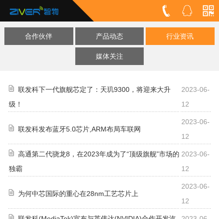
合作伙伴
产品动态
行业资讯
媒体关注
联发科下一代旗舰芯定了：天玑9300，将迎来大升
2023-06-
级！
12
2023-06-
联发科发布蓝牙5.0芯片,ARM布局车联网
12
高通第二代骁龙8，在2023年成为了“顶级旗舰”市场的
2023-06-
独霸
12
2023-06-
为何中芯国际的重心在28nm工艺芯片上
12
联发科(MediaTek)宣布与英伟达(NVIDIA)合作开发汽
2023-06-