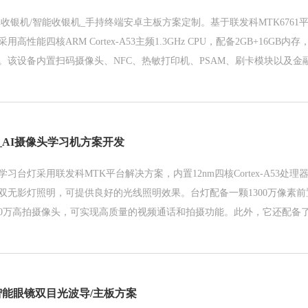
卓收银机/智能收银机_手持终端安卓主板方案定制。基于联发科MTK6761
高性能四核ARM Cortex-A53主频1.3GHz CPU，配备2GB+16GB内存
。该设备内置扫码摄像头、NFC、热敏打印机、PSAM、刷卡模块以及金
了多个接口模块，包括USB、以太网口(可选配接口RS232、RS485)等。
_AI摄像头学习机方案开发
习台灯采用联发科MTK平台解决方案，内置12nm四核Cortex-A53处理器
双无影灯照明，可提供良好的光线照明效果。台灯配备一颗1300万像素
00万高拍摄像头，可实现高质量的视频通话和拍摄功能。此外，它还配备
以及12V DC电源供电。
智能眼镜双目光波导/主板方案