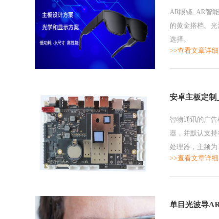
AR眼镜_AR智
的黄金搭档。光
选择。
>>查看文章详细
安卓主板定制
智物通讯的广告机
器，并默认支持谷歌
处理器，主频为1.
>>查看文章详细
单目光波导A