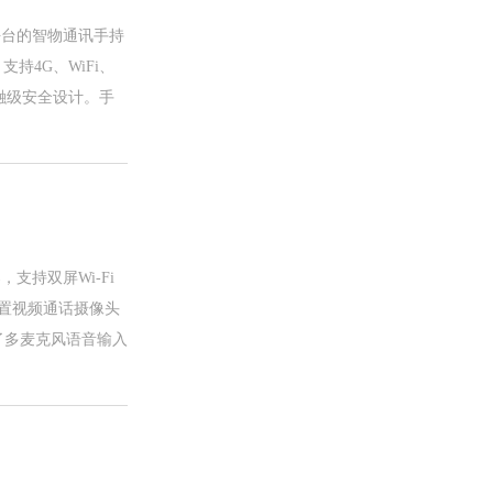
平台的智物通讯手持
，支持4G、WiFi、
融级安全设计。手
，支持双屏Wi-Fi
前置视频通话摄像头
了多麦克风语音输入