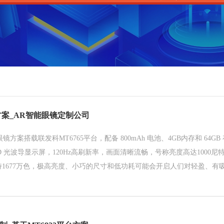
方案_AR智能眼镜定制公司
镜方案搭载联发科MT6765平台，配备 800mAh 电池、4GB内存和 64G
LED 光波导显示屏，120Hz高刷新率，画面清晰流畅，号称亮度高达1000
，支持1677万色，极高亮度、小巧的尺寸和低功耗可能会开启人们对轻盈、