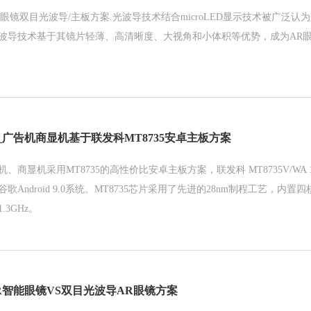
能眼镜双目光波导/主板方案.光波导技术结合microLED显示技术被广泛认
波导技术基于其镜片轻薄、高清晰度、大视角和小体积等优势，成为AR
_广告机商显机基于联发科MT8735安卓主板方案
、商显机采用MT8735的高性价比安卓主板方案，联发科 MT8735V/WA 1
Android 9.0系统。MT8735芯片采用了先进的28nm制程工艺，内置四核ARM
3GHz。
R智能眼镜VS双目光波导AR眼镜方案