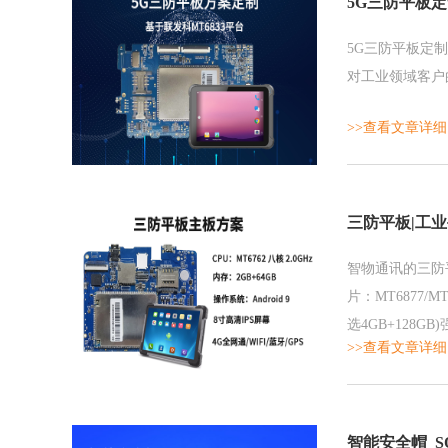
5G三防平板定
5G三防平板定制
对工业领域客户
>>查看文章详细
三防平板|工
智物通讯的三防平板
片：MT6877/
选4GB+128
>>查看文章详细
高的计算和GP
智能安全帽_S