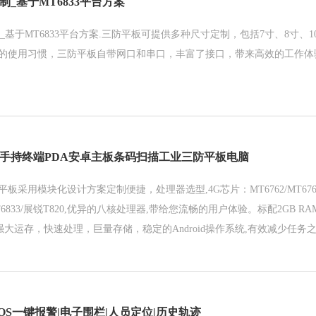
制_基于MT6833平台方案
_基于MT6833平台方案.三防平板可提供多种尺寸定制，包括7寸、8寸、10.
的使用习惯，三防平板自带网口和串口，丰富了接口，带来高效的工作体
业手持终端PDA安卓主板条码扫描工业三防平板电脑
采用模块化设计方案定制便捷，处理器选型,4G芯片：MT6762/MT6765/M
MT6833/展锐T820,优异的八核处理器,带给您流畅的用户体验。标配2GB RAM+
GB)强大运存，快速处理，巨量存储，稳定的Android操作系统,有效减少任
U性能的同时降低功耗，非常适合需要处理高速复杂的任务工作。
OS一键报警|电子围栏|人员定位|历史轨迹