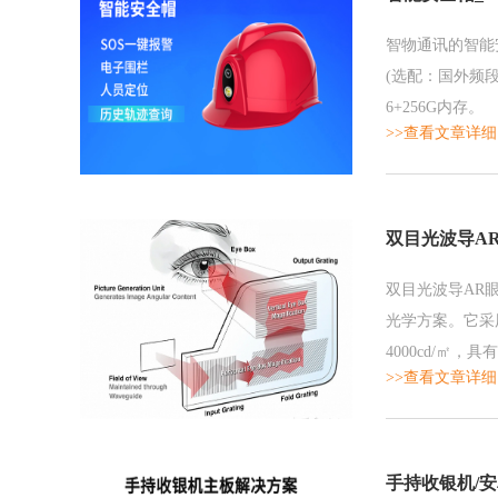
智物通讯的智能
(选配：国外频段)
6+256G内存。
>>查看文章详细
双目光波导A
双目光波导AR眼
光学方案。它采用了
4000cd/㎡，
>>查看文章详细
49，功耗为300
手持收银机/