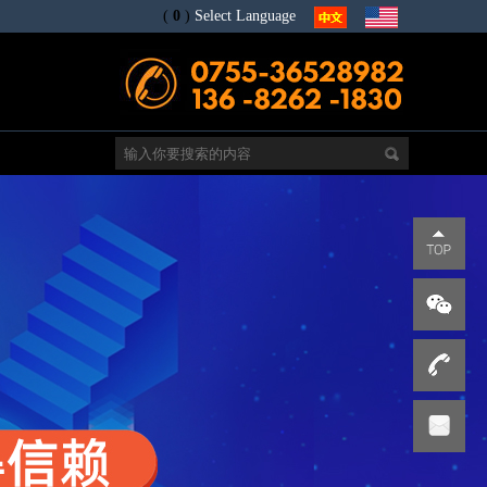
(
0
)
Select Language
电
s