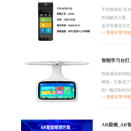
手持收银机/安
终端解决方案，采用
蓝牙等通讯方式
>>查看文章详细
持机主板上还配置
智能学习台灯
智物通讯的智能学
网络。它集成了
和一颗定制的8
>>查看文章详细
和双立体声喇叭，
AR眼镜_AR