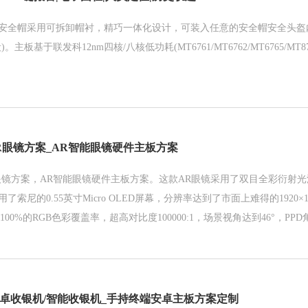
安全帽采用可拆卸帽衬，精巧一体化设计，可装入任意的安全帽安全头盔
。主板基于联发科12nm四核/八核低功耗(MT6761/MT6762/MT6765/MT
R眼镜方案_AR智能眼镜硬件主板方案
镜方案，AR智能眼镜硬件主板方案。这款AR眼镜采用了双目全彩衍射光波导
索尼的0.55英寸Micro OLED屏幕，分辨率达到了市面上难得的1920×1
具有100%的RGB色彩覆盖率，超高对比度100000:1，场景视角达到46°，P
mW。
安卓收银机/智能收银机_手持终端安卓主板方案定制