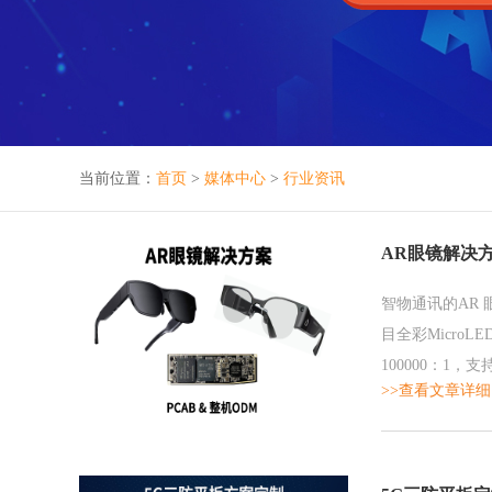
当前位置：
首页
>
媒体中心
>
行业资讯
AR眼镜解决
智物通讯的AR 眼
目全彩Micro
100000：1
>>查看文章详细
AR 眼镜。