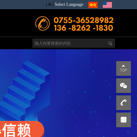
(
0
)
Select Language
电
s